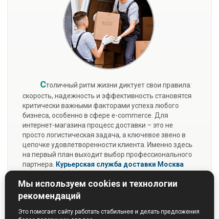
С
толичный ритм жизни диктует свои правила:
скорость, надежность и эффективность становятся
критически важными факторами успеха любого
бизнеса, особенно в сфере e-commerce. Для
интернет-магазина процесс доставки – это не
просто логистическая задача, а ключевое звено в
цепочке удовлетворенности клиента. Именно здесь
на первый план выходит выбор профессионального
партнера.
Курьерская служба доставки Москва
«Перфект-Курьер»
предлагает не просто разовые
Мы используем cookies и технологии
услуги, а полноценную экосистему для развития
вашей интернет-торговли.
рекомендаций
Подробнее...
Это помогает сайту работать стабильнее и делать предложения