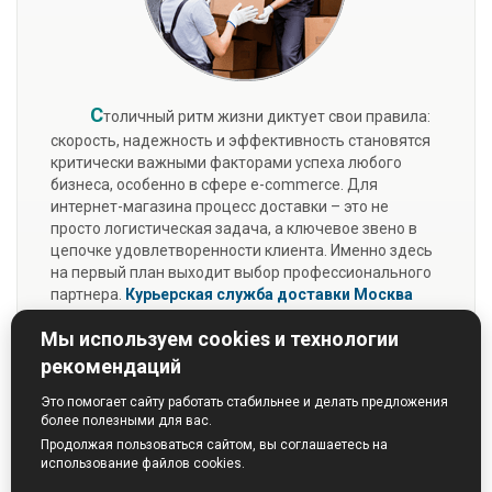
С
толичный ритм жизни диктует свои правила:
скорость, надежность и эффективность становятся
критически важными факторами успеха любого
бизнеса, особенно в сфере e-commerce. Для
интернет-магазина процесс доставки – это не
просто логистическая задача, а ключевое звено в
цепочке удовлетворенности клиента. Именно здесь
на первый план выходит выбор профессионального
партнера.
Курьерская служба доставки Москва
«Перфект-Курьер»
предлагает не просто разовые
Мы используем cookies и технологии
услуги, а полноценную экосистему для развития
вашей интернет-торговли.
рекомендаций
Подробнее...
Это помогает сайту работать стабильнее и делать предложения
более полезными для вас.
Продолжая пользоваться сайтом, вы соглашаетесь на
использование файлов cookies.