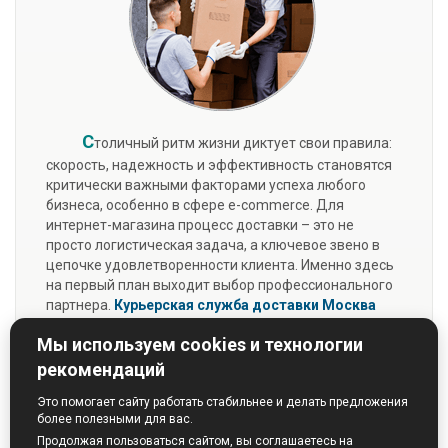
С
толичный ритм жизни диктует свои правила:
скорость, надежность и эффективность становятся
критически важными факторами успеха любого
бизнеса, особенно в сфере e-commerce. Для
интернет-магазина процесс доставки – это не
просто логистическая задача, а ключевое звено в
цепочке удовлетворенности клиента. Именно здесь
на первый план выходит выбор профессионального
партнера.
Курьерская служба доставки Москва
«Перфект-Курьер»
предлагает не просто разовые
Мы используем cookies и технологии
услуги, а полноценную экосистему для развития
вашей интернет-торговли.
рекомендаций
Подробнее...
Это помогает сайту работать стабильнее и делать предложения
более полезными для вас.
Продолжая пользоваться сайтом, вы соглашаетесь на