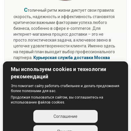
С
толичный ритм жизни диктует свои правила:
скорость, надежность и эффективность становятся
критически важными факторами успеха любого
бизнеса, особенно в сфере e-commerce. Для
интернет-магазина процесс доставки – это не
просто логистическая задача, а ключевое звено в
цепочке удовлетворенности клиента. Именно здесь
на первый план выходит выбор профессионального
партнера.
Курьерская служба доставки Москва
«Перфект-Курьер»
предлагает не просто разовые
Мы используем cookies и технологии
услуги, а полноценную экосистему для развития
вашей интернет-торговли.
рекомендаций
Подробнее...
Это помогает сайту работать стабильнее и делать предложения
более полезными для вас.
Продолжая пользоваться сайтом, вы соглашаетесь на
использование файлов cookies.
Соглашение