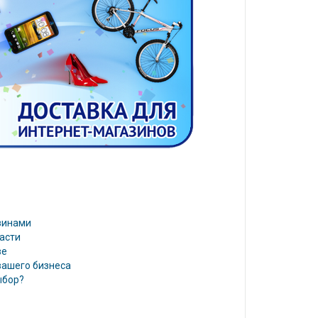
зинами
асти
ве
вашего бизнеса
ыбор?