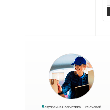
Б
езупречная логистика — ключевой