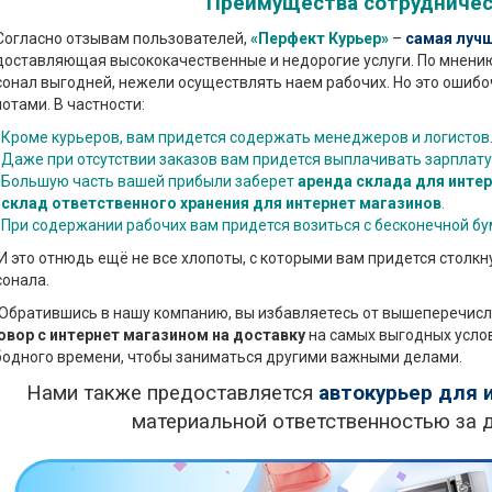
Преимущества сотрудничес
ласно отзывам пользователей,
«Перфект Курьер»
–
самая лучш
доставляющая высококачественные и недорогие услуги. По мнени
онал выгодней, нежели осуществлять наем рабочих. Но это ошибо
отами. В частности:
Кроме курьеров, вам придется содержать менеджеров и логистов
Даже при отсутствии заказов вам придется выплачивать зарплату
Большую часть вашей прибыли заберет
аренда склада для интер
склад ответственного хранения для интернет магазинов
.
При содержании рабочих вам придется возиться с бесконечной б
то отнюдь ещё не все хлопоты, с которыми вам придется столкн
сонала.
атившись в нашу компанию, вы избавляетесь от вышеперечисле
овор с интернет магазином на доставку
на самых выгодных услов
бодного времени, чтобы заниматься другими важными делами.
Нами также предоставляется
автокурьер для 
материальной ответственностью за 