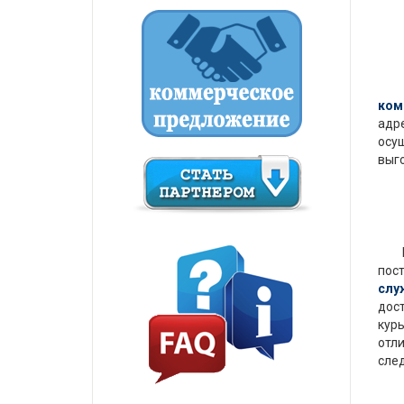
ком
адре
осу
выг
Клю
пос
слу
дост
курь
отли
след