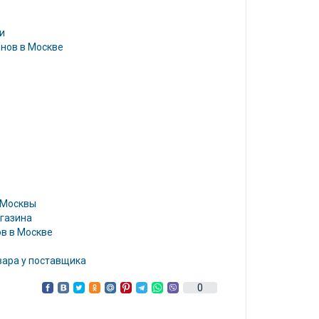
и
инов в Москве
 Москвы
газина
ов в Москве
вара у поставщика
0