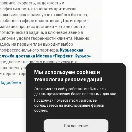
правила: скорость, надежность и
эффективность становятся критически
важными факторами успеха любого бизнеса,
особенно в сфере e-commerce. Для интернет-
магазина процесс доставки – это не просто
логистическая задача, а ключевое звено в
цепочке удовлетворенности клиента. Именно
здесь на первый план выходит выбор
профессионального партнера.
Курьерская
служба доставки Москва
«Перфект-Курьер»
предлагает не просто разовые услуги, а
полноценную экосистему для развития вашей
Мы используем cookies и
интернет-торговли.
технологии рекомендаций
Подробнее...
Это помогает сайту работать стабильнее и
делать предложения более полезными для вас.
Продолжая пользоваться сайтом, вы
соглашаетесь на использование файлов
cookies.
Соглашение