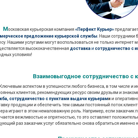
М
осковская курьерская компания
«Перфект Курьер»
предлагает
мерческое предложение курьерской службы
. Наши сотрудники 
су. Нашими услугами могут воспользоваться не только интернет м
ществляется высококачественная
доставка
и
сотрудничество с и
одных условиях!
Взаимовыгодное сотрудничество с 
чевым аспектом в успешности любого бизнеса, в том числе и ин
тоянных клиентов, рекомендующих ресурс своим друзьям и знако
жба, сотрудничество с пунктами выдачи курьерам
и
и оперативно
авку продукции и обеспечить тем самым постоянный поток клиент
ера играют в этом немаловажную роль. Например, если заказчик п
чается вежливостью и опрятностью, то это оставляет положитель
ующий раз заказчик услуг обязательно снова обратиться именно к