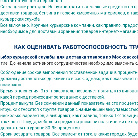
соответствующего персонала.
Сокращение расходов. Не нужно тратить денежные средства на п
доставки товаров, бензина и горюче-смазочных материалов, а такж
курьерская служба.
Всё включено. Крупные курьерские компании, как правило, предос
необходимое для доставки и хранения товаров интернет-магазино
КАК ОЦЕНИВАТЬ РАБОТОСПОСОБНОСТЬ Т
ор курьерской службы для доставки товаров по Московской
ятие. До начала активного сотрудничества необходимо выяснить 
Соблюдение сроков выполнения поставленной задачи в процентно
должны доставляться до клиента в срок, однако, как показывает п
возможно.
Время отклонения. Этот показатель позволяет понять, кто виноват
какой период происходит запоздание с доставкой.
Процент выкупа. Без сомнений данный показатель на сто проценто
игрушки относятся к группе товаров с наименьшей выкупаемостью
несколько вариантов, а выбирают, как правило, только 1-2 позици
так часто. Посуда, мебель и предметы роскоши практически не п
держаться на уровне 80-95 процентов.
Сроки возврата товаров. Всё зависит от того, в каких городах бу