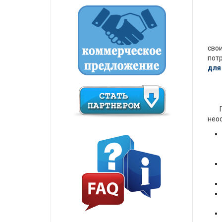
свои
пот
для
По-
нео