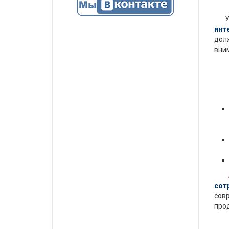
Учи
инт
долж
вни
Н
сот
совр
про