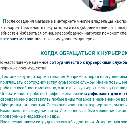
П
осле создания магазина в интернете многие владельцы, как п
х товаров. Лояльность покупателей и их одобрение зависят, прежд
ребностей. Избавиться от нецелесообразной нагрузки поможет с
 интернет магазинов
с высоким уровнем доверия.
КОГДА ОБРАЩАТЬСЯ К КУРЬЕР
настоящему надежное
сотрудничество с курьерскими служб
споримые преимущества:
Доставка крупной партии товаров. Например, перед наступление
приглашать к сотрудничеству курьерские службы. Иначе повышенн
работоспособности магазина, а штатные курьеры не смогут совла
Оперативность работы. Профессиональный
фулфилмент для инте
своевременно доставлять любые виды товаров в назначенное вре
Официальная гарантия. Специализированные курьерские компании
Безопасность сотрудничества. Исключены любые мошеннические 
проверенные надежные кадры.
Профессионализм сотрудников службы доставки. Интернет магази