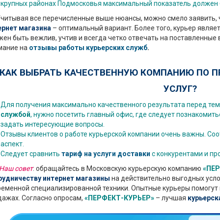
крупных районах Подмосковья максимальный показатель должен бы
тывая все перечисленные выше нюансы, можно смело заявить, 
ернет магазина
– оптимальный вариант. Более того, курьер являет
ен быть вежлив, учтив и всегда четко отвечать на поставленные
мание на
отзывы работы курьерских служб
.
КАК ВЫБРАТЬ КАЧЕСТВЕННУЮ КОМПАНИЮ ПО 
УСЛУГ?
Для получения максимально качественного результата перед тем
службой
, нужно посетить главный офис, где следует познакомить
задать интересующие вопросы.
Отзывы клиентов о работе курьерской компании очень важны. Соо
аспект.
Следует сравнить
тариф на услуги доставки
с конкурентами и пр
аш совет
: обращайтесь в Московскую курьерскую компанию
«ПЕР
рудничеству интернет магазины
на действительно выгодных усло
еменной специализированной техники. Опытные курьеры помогут 
дажах. Согласно опросам,
«ПЕРФЕКТ-КУРЬЕР»
– лучшая
курьерск