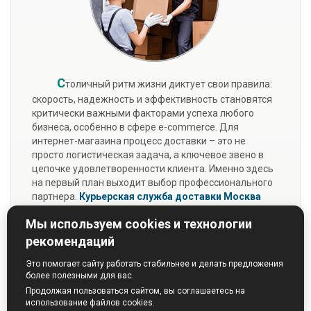
С
толичный ритм жизни диктует свои правила:
скорость, надежность и эффективность становятся
критически важными факторами успеха любого
бизнеса, особенно в сфере e-commerce. Для
интернет-магазина процесс доставки – это не
просто логистическая задача, а ключевое звено в
цепочке удовлетворенности клиента. Именно здесь
на первый план выходит выбор профессионального
партнера.
Курьерская служба доставки Москва
«Перфект-Курьер»
предлагает не просто разовые
Мы используем cookies и технологии
услуги, а полноценную экосистему для развития
вашей интернет-торговли.
рекомендаций
Подробнее...
Это помогает сайту работать стабильнее и делать предложения
более полезными для вас.
Продолжая пользоваться сайтом, вы соглашаетесь на
использование файлов cookies.