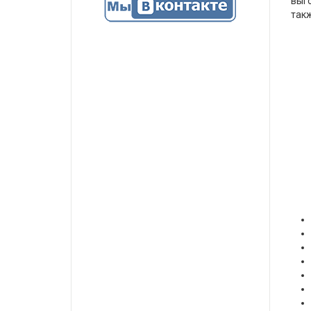
выго
такж