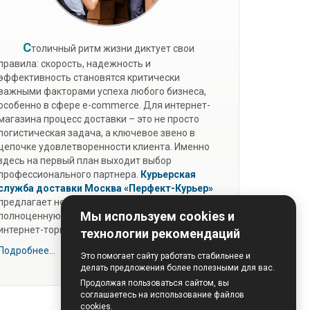
С
толичный ритм жизни диктует свои
правила: скорость, надежность и
эффективность становятся критически
важными факторами успеха любого бизнеса,
особенно в сфере e-commerce. Для интернет-
магазина процесс доставки – это не просто
логистическая задача, а ключевое звено в
цепочке удовлетворенности клиента. Именно
здесь на первый план выходит выбор
профессионального партнера.
Курьерская
служба доставки Москва
«Перфект-Курьер»
предлагает не просто разовые услуги, а
Мы используем cookies и
полноценную экосистему для развития вашей
интернет-торговли.
технологии рекомендаций
Подробнее...
Это помогает сайту работать стабильнее и
делать предложения более полезными для вас.
Продолжая пользоваться сайтом, вы
соглашаетесь на использование файлов
cookies.