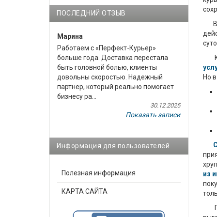
сох
ПОСЛЕДНИЙ ОТЗЫВ
Вос
дейс
Марина
суто
Работаем с «Перфект-Курьер»
К т
больше года. Доставка перестала
усл
быть головной болью, клиенты
Но в
довольны скоростью. Надежный
партнер, который реально помогает
бизнесу ра...
30.12.2025
Показать записи
С
Информация для пользователей
прия
хруп
Полезная информация
из 
поку
КАРТА САЙТА
толь
Гар