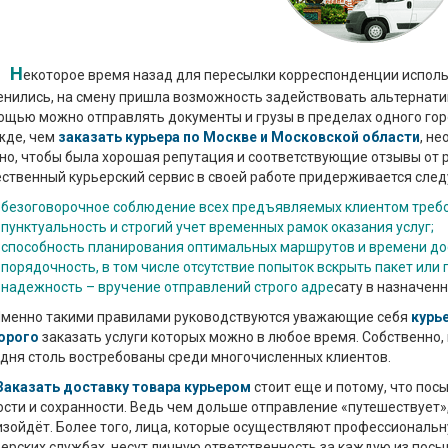
Н
екоторое время назад для пересылки корреспонденции исполь
нились, на смену пришла возможность задействовать альтернатив
ощью можно отправлять документы и грузы в пределах одного гор
жде, чем
заказать курьера по Москве и Московской области
, н
о, чтобы была хорошая репутация и соответствующие отзывы от р
ественный курьерский сервис в своей работе придерживается сле
безоговорочное соблюдение всех предъявляемых клиентом требо
пунктуальность и строгий учет временных рамок оказания услуг;
способность планирования оптимальных маршрутов и времени до
порядочность, в том числе отсутствие попыток вскрыть пакет или 
надежность – вручение отправлений строго адре
сату в назначенн
нно такими правилами руководствуются уважающие себя
курь
орого
заказать услуги которых можно в любое время. Собственно,
дня столь востребованы среди многочисленных клиентов.
Заказать доставку товара курьером
стоит еще и потому, что пос
сти и сохранности. Ведь чем дольше отправление «путешествует», 
изойдёт. Более того, лица, которые осуществляют профессиональ
ерских службах, несут личную ответственность за каждую из посы