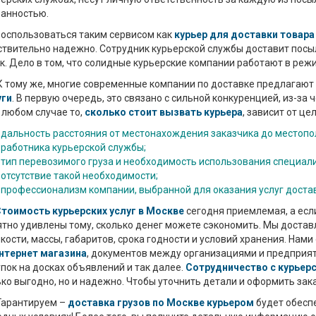
ранностью.
пользоваться таким сервисом как
курьер для доставки товар
твительно надежно. Сотрудник курьерской службы доставит посыл
к. Дело в том, что солидные курьерские компании работают в режи
ому же, многие современные компании по доставке предлагают
уги
. В первую очередь, это связано с сильной конкуренцией, из-за
 любом случае то,
сколько стоит вызвать курьера
, зависит от це
дальность расстояния от местонахождения заказчика до местопо
работника курьерской службы;
тип перевозимого груза и необходимость использования специал
отсутствие такой необходимости;
профессионализм компании, выбранной для оказания услуг достав
тоимость курьерских услуг в Москве
сегодня приемлемая, а если
тно удивлены тому, сколько денег можете сэкономить. Мы достав
кости, массы, габаритов, срока годности и условий хранения. Нам
интернет магазина
, документов между организациями и предприят
пок на досках объявлений и так далее.
Сотрудничество с курьер
ко выгодно, но и надежно. Чтобы уточнить детали и оформить зак
антируем –
доставка грузов по Москве курьером
будет обеспе