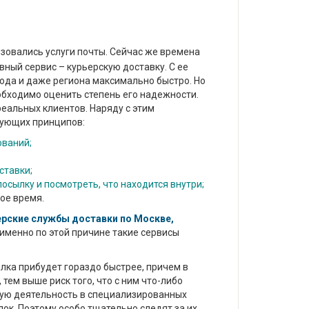
зовались услуги почты. Сейчас же времена
ный сервис – курьерскую доставку. С ее
ода и даже региона максимально быстро. Но
еобходимо оценить степень его надежности.
еальных клиентов. Наряду с этим
дующих принципов:
ваний;
ставки;
посылку и посмотреть, что находится внутри;
ое время.
ерские службы доставки по Москве,
 именно по этой причине такие сервисы
ылка прибудет гораздо быстрее, причем в
тем выше риск того, что с ним что-либо
ную деятельность в специализированных
лок. Поэтому особо тщательно следят за их