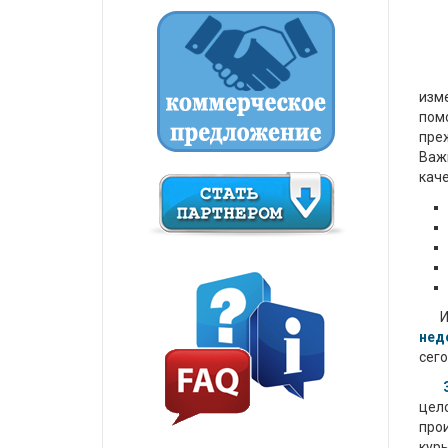
изме
пом
пре
Важн
кач
Име
нед
сего
цело
про
курь