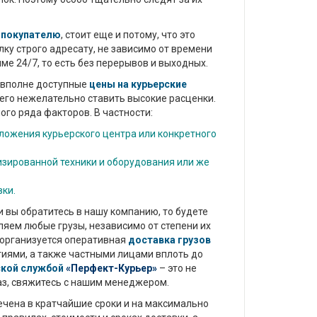
а покупателю
, стоит еще и потому, что это
ку строго адресату, не зависимо от времени
ме 24/7, то есть без перерывов и выходных.
 вполне доступные
цены на курьерские
 чего нежелательно ставить высокие расценки.
лого ряда факторов. В частности:
ложения курьерского центра или конкретного
изированной техники и оборудования или же
ки.
 вы обратитесь в нашу компанию, то будете
ляем любые грузы, независимо от степени их
и организуется оперативная
доставка грузов
иями, а также частными лицами вплоть до
ской службой
«Перфект-Курьер»
– это не
аз, свяжитесь с нашим менеджером.
чена в кратчайшие сроки и на максимально